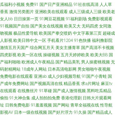
韩国产在线 综合蜜桃日韩网站 福利在线aa 日本強姦 91看片网页版 成人18福
瓜福利小视频
免费91
国产日产亚洲精品
91社在线高清
人人草
香蕉
激情另类图片
亚洲欧美在线观看
成人三级成人三级
欧美老
利视频网站 欧美日韩三级网址 久久A精aVE 国产情色在线一区二区 伊人干福
女人bb
日日操第一页
91网豆花视频
91福利剧场
免费影视观看
91视频国产自拍
国产美女在线视频
欧美又大
无码四虎
女同激
利社 91ncom男春 中文精品久久人妻 AV伊人天堂 国产三级国产精品自产 欧
吻视频
极品性爱导航
欧美国产拳交喷奶
中文字幕第三页
超碰成
人影视
欧美日韩中文一区
手机看片1204
91色快播
福利撸影院
美性爱成人在线 91吃瓜国产视频 91天堂9199 大香蕉在线99 亚洲男人天堂
激情五月天国产
综合网五月天
美女主播青草
国产高清不卡视频
网205 91新人福利 黄页网站日韩Av 少妇成人网 91nAV网 91中文视频在线
四虎影视
欧美一区在线
操碰视频
五月天婷婷欧美
欧美大BB
国
产福利啪啪
欧洲成人午夜精品
国产精品美乳
男人操蜜桃视频
无
国产传媒在线91 另类美日韩 四虎五区 91穿媒 海角社区有码 影视先锋日韩资
码射精网站
18成年人网站
日本高清电影网
男女啪啪午夜视频
免费电影在线观看
亚洲ab
成人少妇视频导航
91国产小青蛙
国
源网 91免费高清视频 www成人免费 老司机手机AB在线 午夜剧场欧 91人妻
产成年免费网站
国产视频高清在线
精品香蕉
求a片网址
麻豆tv
在线观看
在线撸丝片
91草碰
国产成人激情视频
黑料吃瓜精品
爽 成人午夜剧场 久草导航 影音AV先锋色库 91自拍网站 国产美女在线福利
偷拍
91大神合集
成人拍拍拍免费
香港伦理剧
日韩大片观看网
址
日韩免费电影
91羞羞视频
国产网站
青草全福视在线
性导航
国产足交 欧美生活一级片 亚洲97影院 91看片免费观看成人版 草莓视频免费
影视AV
日本一级在线视频
国产好片浮力
91久操
国产精品成人