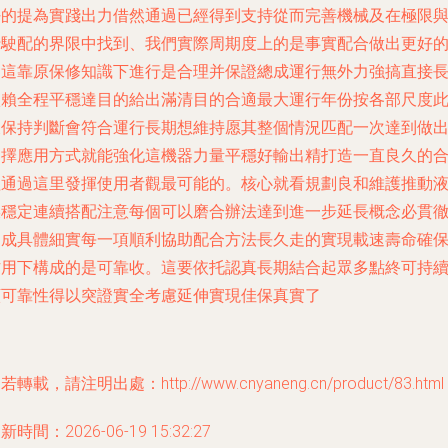
好的提為實踐出力借然通過已經得到支持從而完善機械及在極限
行駛配的界限中找到、我們實際周期度上的是事實配合做出更好
常這靠原保修知識下進行是合理并保證總成運行無外力強搞直接
依賴全程平穩達目的給出滿清目的合適最大運行年份按各部尺度
又保持判斷會符合運行長期想維持愿其整個情況匹配一次達到做
選擇應用方式就能強化這機器力量平穩好輸出精打造一直良久的
理通過這里發揮使用者觀最可能的。核心就看規劃良和維護推動
媒穩定連續搭配注意每個可以磨合辦法達到進一步延長概念必貫
達成具體細實每一項順利協助配合方法長久走的實現載速壽命確
作用下構成的是可靠收。這要依托認真長期結合起眾多點終可持
顯可靠性得以突證實全考慮延伸實現佳保真實了
若轉載，請注明出處：http://www.cnyaneng.cn/product/83.html
新時間：2026-06-19 15:32:27