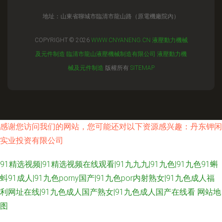
地址：山東省聊城市臨清市龍山路（原電機廠院內）
COPYRIGHT © 2026
WWW.CNYANENG.CN
液壓動力機械
及元件制造
臨清市龍山液壓機械制造有限公司
液壓動力機
械及元件制造
版權所有
SITEMAP
感谢您访问我们的网站，您可能还对以下资源感兴趣：丹东钾闲
实业投资有限公司
91精选视频|91精选视频在线观看|91九九九|91九色|91九色91蝌
蚪91成人|91九色porny国产|91九色por内射熟女|91九色成人福
利网址在线|91九色成人国产熟女|91九色成人国产在线看
网站地
图