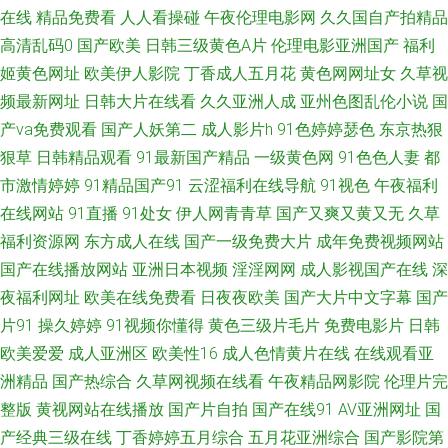
在线观看 天美人人插 91啪国伊人 超碰97人人操人人摸 久9久9久9海角 日韩
在线
精品免费看
人人看操碰
午夜伦理电影网
久久国自产拍精品
高清乱码0
国产欧美
日韩三级黄色A片
伦理电影亚洲国产
福利
入√ 91九色国产爆乳 啊V视频在线免费 极品五月花综合 探花少妇探花 av夜福
姬黄色网址
欧美伊人影院
丁香成人五月花
黄色网网址女
久草视
频最新网址
日韩大片在线看
久久亚洲人成
亚州色图乱伦小说
国
利 老司机av管乐 婷婷国产精品久久 91牛逼 国产精品久久鸭下载 欧美性爱一
产va免费观看
国产人妖第二
成人影片h
91色婷婷瑟色
东京热狠
狠草
日韩精品观看
91最新国产精品
一级黄色网
91色色人妻
都
二区 亚洲东方aⅴ在线视频 91茄子影院 超碰国产在线久草91 日韩51页 91视
市激情婷婷
91精品国产91
云涩福利在线导航
91视色
午夜福利
频网站免费 豆花最新网站 色久悠悠成人图区 91不用下载观看 99成人五码人
在线网站
91直播
91处女
伊人网青青草
国产又爽又黄又无
久草
福利资源网
东方成人在线
国产一级免费大片
成年免费视频网站
妻 囯产片TS 亚洲东方成人av在线 超碰91公开 欧美123首页 91次元黄色观看
国产在线播放网站
亚洲日本视频
淫淫网网
成人影视国产在线
深
夜福利网址
欧美在线免费看
日夜夜欧美
国产大片中文字幕
国产
链接 丁香在线一区二区三区 蜜桃成人免费 午夜福利电源 91激情就要激情
片91
操久婷婷
91视频你懂得
黄色三级片毛片
免费电影片
日韩
欧美爱爱
成人亚洲区
欧美性16
成人色情黄片在线
在线观看亚
www夜夜肏肏 少妇一线天 91欧美柠檬成人剧场 成人导航福利在线视频 色片
洲精品
国产热综合
久草网视频在线看
午夜精品网影院
伦理片完
整版
黄视网站在线播放
国产片自拍
国产在线91
AV亚洲网址
国
网址 91次元官网 97人妻中文字幕总站 韩国福利二区综合 色呦呦官方网站 av
产经典三级在线
丁香婷婷五月综合
五月花亚洲综合
国产影院第