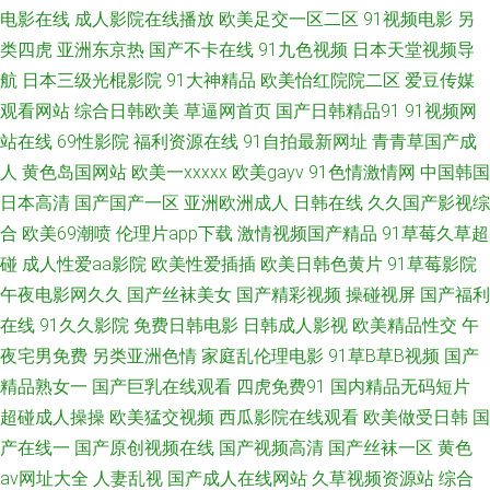
免费国产三级 欧美性精品一区 亚洲不伦不卡 自拍自慰视频 91在线色情电影
电影在线
成人影院在线播放
欧美足交一区二区
91视频电影
另
类四虎
亚洲东京热
国产不卡在线
91九色视频
日本天堂视频导
国产99在线精品 久久九九网站 日韩另类无码偷拍AV 91国产精品探花视频
航
日本三级光棍影院
91大神精品
欧美怡红院院二区
爱豆传媒
观看网站
综合日韩欧美
草逼网首页
国产日韩精品91
91视频网
91综合娱乐网在线 国产精品视频99 日韩gv 亚洲狼人窝 91极品 97就去干网
站在线
69性影院
福利资源在线
91自拍最新网址
青青草国产成
站在线 大香蕉大香蕉伊人在线 日韩成人无码 影音先锋AV最新电影 91九色熟
人
黄色岛国网站
欧美一xxxxx
欧美gayv
91色情激情网
中国韩国
日本高清
国产国产一区
亚洲欧洲成人
日韩在线
久久国产影视综
女老版 91在线播放大神 精品久久97麻豆 人人色人人乐 午夜天堂色 91麻豆
合
欧美69潮喷
伦理片app下载
激情视频国产精品
91草莓久草超
碰
成人性爱aa影院
欧美性爱插插
欧美日韩色黄片
91草莓影院
传媒入口网站 久久小视频 欧美四级电影在线观看 人人射人人插 91做爱视频
午夜电影网久久
国产丝袜美女
国产精彩视频
操碰视屏
国产福利
在线
91久久影院
免费日韩电影
日韩成人影视
欧美精品性交
午
在线观看 91wz 天天橾天天看 青娱乐91密爱 国产变态另类 91妻激情 成人a
夜宅男免费
另类亚洲色情
家庭乱伦理电影
91草B草B视频
国产
精品熟女一
国产巨乳在线观看
四虎免费91
国内精品无码短片
级视频 九月丁香七月婷婷 91中韩大片 91产精品 91九色女神蝌蚪 草莓狼人
超碰成人操操
欧美猛交视频
西瓜影院在线观看
欧美做受日韩
国
在线 91网站永久入口 操逼漫画在线观看 伊人海角社区 中文字幕强奸 91熟女
产在线一
国产原创视频在线
国产视频高清
国产丝袜一区
黄色
av网址大全
人妻乱视
国产成人在线网站
久草视频资源站
综合