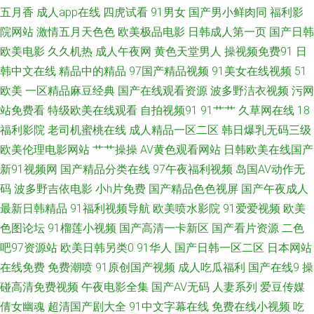
中文字幕 色色99999 91网站足交 91网站国产在线观看 91足交视频丝袜 91
五月香
成人app在线
四虎试看
91男女
国产男小鲜肉同
福利影
院网站
激情五月天色色
欧美极品电影
日韩成人第一页
国产日韩
成人视频黑丝 欧洲黄色精品 久久五月性爱网 狠狠干第一页 阿v网站 91美女
欧美电影
久久机热
成人午夜网
黄色天堂男人
操视频免费91
日
韩中文在线
精品中的精品
97国产精品视频
91美女在线视频
51
黑料在线网站 青娱乐91密爱 欧无码免费 黑丝被入 91制片厂无码色情 影音先
欧美
一区精品麻豆经典
国产在线观看资源
波多野洁衣视频
污网
站免费看
特级欧美在线观看
自拍视频91
91艹艹
久草网在线
18
锋日韩资源 中日韩欧美aa黄色片 东方AV凹凸资源日站 色五月婷婷亚洲天堂
福利影院
老司机蜜桃在线
成人精品一区二区
韩日爆乳无码三级
成人第二免费视频 日本女人国产久久 91N视频网站 91豆花tv 91熟妇 成人国
欧美伦理电影网站
艹艹操操
AV黄色观看网站
日韩欧美在线国产
新91视频网
国产精品分类在线
97午夜福利视频
岛国AV动作无
产精品 91国产下载 91给我女成人 中文久久日韩 色男人夜天堂av 性爱动图
码
波多野吉依电影
小h片免费
国产精品色色视屏
国产午夜成人
最新日韩精品
91福利视频导航
欧美喷水影院
91爱爱视频
欧美
日韩激情网页 老色鬼导航 91黄色操逼网站 性欧美91 青青草91 大香蕉伊人
色图论坛
91榴莲小视频
国产高清一卡新区
国产看片资源
二色
吧97资源站
欧美日韩另类0
91华人
国产日韩一区二区
日本网站
妻 91九色蝌蚪蜜桃人妻 天堂久久国产av av夜福利 91小视频性生活 亚洲日韩
在线免费
免费潮喷
91原创国产视频
成人吃瓜福利
国产在线9
操
肏屄视频 日韩少妇一区二区三区 91白丝国产在线 婷婷一本道色五月 欧美日
碰高清免费视频
午夜电影全集
国产AV无码
人妻系列
爱豆传媒
倩女幽魂
超清国产剧大全
91中文字幕在线
免费在线小视频
吃