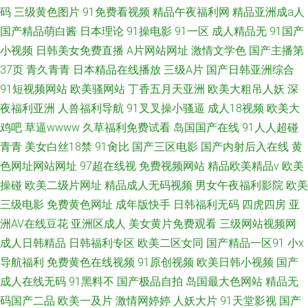
码
三级黄色图片
91免费看视频
精品午夜福利网
精品亚洲成a人
国产精品萌白酱
日本理论
91操电影
91一区
成人精品无
91国产
小视频
日韩美女免费直播
A片网站网址
激情文学色
国产主播第
37页
青久青青
日本精品在线播放
三级A片
国产日韩亚洲综合
91短视频网站
欧美骚网站
丁香五月天亚洲
欧美大粗吊人妖
深
夜福利亚洲
人兽福利导航
91叉叉操小骚逼
成人18视频
欧美大
鸡吧
草逼wwww
久草福利免费试看
岛国国产在线
91人人超碰
青青
美女白丝18禁
91肏比
国产三区电影
国产内射后入在线
黄
色网址网站网址
97超在线视
免费视频网站
精品欧美精品v
欧美
操碰
欧美二级片网址
精品成人无码视频
男女午夜福利影院
欧美
三级电影
免费黄色网址
成年版快手
日韩福利无码
四虎四房
亚
洲AV在线豆花
亚洲区成人
美女黄片免费观看
三级网站视频网
成人日韩精品
日韩福利专区
欧美二区女同
国产精品一区91
小x
导航福利
免费黄色在线视频
91原创视频
欧美日韩小视频
国产
成人在线无码
91黑料不
国产极品自拍
岛国最大色网站
精品无
码国产二品
欧美一及片
激情网婷婷
人妖大片
91天堂影视
国产