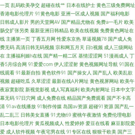
先锋资源网 男女互草 51黑料福利社 91亚洲精华 久精品欧美国产 手机偷拍色
一页
乱码欧美孕交
超碰在线艹
日本在线护士
黄色三级免费网址
香港电影伦理片
91黄色电影
亚洲一区成人视频
国产福利电影
图 91福利导航网站 www色色天堂 欧美色影院 影音先锋在线波多 91撸电影
日韩成人影片
男的天堂网AV
国产精品尤物在
免费a一毛片
欧美
肠交扩张另类
最新亚洲日韩精品
欧美在线视频
免费黄色网址在
久久爱AV 另类小说丁香五月花 91网页版免费看 91巨乳黑丝美女 福利夜AV
线
主播第一页
丁香五月网
性爱东京热
草逼视频78
国产成人免
费无码
高清日韩无码视频
宗和网五月天
日b视频
成人三级网站
手机在线观看殴美三 91精品网址 91爱爱王 福利视频偷拍网 欧美久久区 亚洲
在
主播福利姬h在线
国产精一精二区
基情涩涩网
51漫画成人
丁
香5月综合网
91爱爱com
伊人涩涩射
黄色视频网址导航
91国在
有码啪啪视频 97在线偷拍视频 女优在线 亚洲狼友 91视频第一页 国产欧美伊
线观看
91最新自拍
黄色软件91
国产操女人
国产乱人
欧美乱欲
人 日本色图一本道 91poy九色视频 99性网 久草福利2 四虎东方在线观看网
视频
超碰吃瓜
久草涩涩
最新在线A片网址
黄色视屏网站
欧美午
夜寂寞影院
新视觉影视
成人写真福利
欧美内射网址
日本中文字
址 91九色海角 超碰人人插 老湿机试看福利社试看 91社免费视频 午夜剧场操
幕无码
97日穴网
成人免费在线
精品国产免费观看
国产不卡高
清
91av在线播放
91制作传媒
岛国av资源
超碰91资源
国产乱一
操操 91蜜桃黄 成人看片 不卡AV电影网站 欧一级美一级 婷婷激情 色伦五月
乱二乱三
日韩美女直播
91尤物69
蜜桃午夜激情
免费伦理电影
日本电影伦理片
黄瓜视频成人
性爱婷婷
爱豆在线看
麻豆影院爱
天 91干逼 五月丁香插逼AV
爱
成人软件视频
午夜宅男在线
91专区在线
狠狠干欧美
国产三