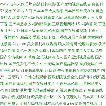
www
成年人伦理片
高清日韩电影
国产尤物视频在线
超碰福利
97视屏
91看片入口
日本国产成人视频
日本日韩欧美在线
黄色
资料入口
黄色网三级毛片
最新黄色av
麻豆影院免费
五月天堂
丁香
国产精品水多
福利所导航
三级视频网站J
51福利影院
丁香
五月天av
18日本三级全黄
乱伦天堂
国产在线短视频
丁香五月
丁香婷婷
91精品又
爱豆传媒下载
丁香九月国产主播
美女网站
视频黄
A片com
美女福利在线观看
狼人激情网
伦理片香港
极品
福利导航
黄色三级最新免费
91嫩草国产
午夜成年人网站
免费
国产高清视频
91草莓
丝瓜视频污成人
国产亚洲视品在线
国产
玖玖
国产免费毛不卡片
久久无码
国产精品网络
孕妇无码在线
91手机论坛
91视频新地址
91日逼
午夜啪视频
91啪水蜜桃网
国
产二区无码
91日韩在线观看
西瓜影院视频全集
国产孕妇无码视
频
国产在线福利
国产在线日皮片
午夜神马伦理
毛片网站美女
AV福利激情毛片
黄色网在线播放
91视频免费在线
91午夜在线
福利在线视频导航
欧美喷潮一区二区
午夜理论片
日本第二片区
国产免费大片
精品呦视频
日本乱伦高清无码
深夜国产视频
91