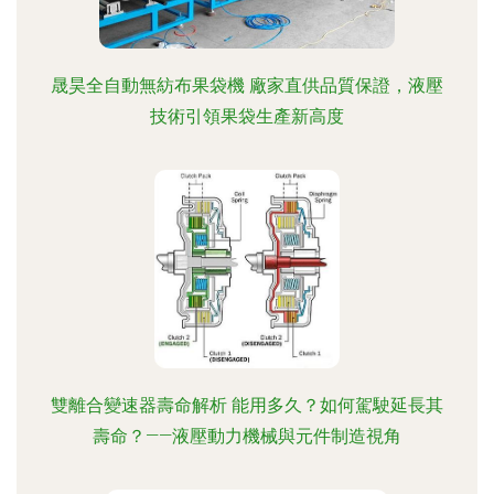
晟昊全自動無紡布果袋機 廠家直供品質保證，液壓
技術引領果袋生產新高度
雙離合變速器壽命解析 能用多久？如何駕駛延長其
壽命？——液壓動力機械與元件制造視角