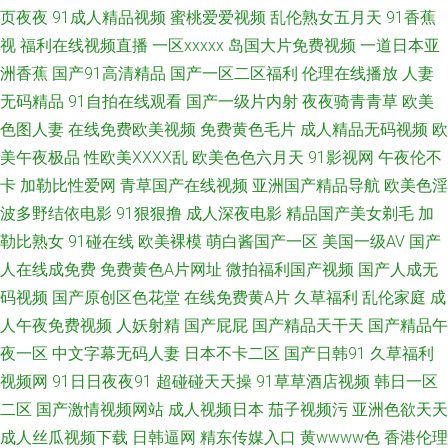
精品久久AV大香蕉 男人av网站 深夜av 先锋影视资源Va 中文字幕有码第39页
页夜夜
91成人精品视频
蜜桃爱爱视频
乱伦熟女五月天
91香蕉
视
福利在线视频直播
一区xxxxx
岛国大片免费视频
一道日本亚
亚洲免费在线视频肏屄 日本小视免费 成人福利社区 日韩精品在线人妻 伦理
洲香蕉
国产91高清精品
国产一区二区福利
伦理在线播放
人妻
无码精品
91自拍在线观看
国产一级片内射
夜夜骑青青草
欧美
片免费在线观看 91麻豆人妻有码中出 91在线资源网 岛国精品在线播放 激情
色图人妻
在线免费欧美视频
免费黄色毛片
成人精品无码视频
欧
综合五月花 91官方网页入口在线观看 成人免费视频 黑丝av网站 久久超碰人
美午夜极品
性欧美ⅩⅩⅩⅩ乱
欧美色色六月天
91影视网
午夜伦不
卡
加勒比性爱网
青草国产在线视频
亚洲国产精品导航
欧美色淫
人操 影音先锋一啪啪av网 91在线播放福利 超碰综合91 国999大香蕉 日本阿
波多野结依电影
91狠狠撸
成人深夜电影
精品国产美女剃毛
加
勒比熟女
91碰在线
欧美裸模
萌白酱国产一区
美国一级AV
国产
v网站 性色成人区人妻精品 91群交 99热国产婷婷 九九精品一二三 日日夜夜
人在线成免费
免费黄色A片网址
微拍福利国产视频
国产人成无
码视频
国产原创区色花堂
在线免费黄A片
久草福利
乱伦家庭
成
內射 伊人99大香网 91熟女对白 俺去也AV 丁香六月亭亭 国产精品 韩日特级
人午夜免费视频
人妖射精
国产屁屁
国产精品天干天
国产精品午
夜一区
中文字幕无码人妻
日本不卡二区
国产日韩91
久草福利
av 色宅午夜 在线观看不卡av网站 91精彩视频在线观看网站 爱豆传媒剧情
视频网
91日日夜夜91
超碰碰天天操
91草草酒店视频
韩日一区
MV色哟 玖玖av 日韩另类综合 影音先锋另类电影 91国内福利 成人三级 黄色
二区
国产激情视频网站
成人视频日本
茄子视频污
亚洲色欲天天
成人丝瓜视频下载
日韩逼网
精东传媒入口
黄wwww色
香港伦理