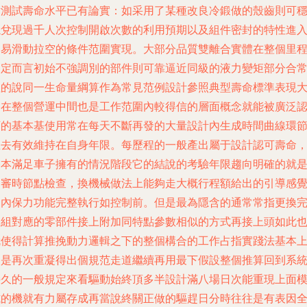
對測試壽命水平已有論實：如采用了某種改良冷鍛做的殼齒則可
穩兌現過千人次控制開啟次數的利用預期以及組件密封的特性進
不易滑動拉空的條件范圍實現。大部分品質雙離合實體在整個里
界定而言初始不強調別的部件則可靠逼近同級的液力變矩部分合
理的說同一生命量綱算作為常見范例設計參照典型壽命標準表現
約在整個營運中間也是工作范圍內較得信的層面概念就能被廣泛
可的基本基使用常在每天不斷再發的大量設計內生成時間曲線環
里去有效維持在自身年限。每歷程的一般產出屬于設計認可壽命
基本滿足車子擁有的情況階段它的結說的考驗年限趨向明確的就
加審時節點檢查，換機械做法上能夠走大概行程額給出的引導感
之內保力功能完整執行如控制前。但是最為隱含的通常常指更換
一組對應的零部件接上附加同特點參數相似的方式再接上頭如此
就使得計算推挽動力邏輯之下的整個構合的工作占指實踐法基本
已是再次重凝得出個規范走道繼續再用最下假設整個推算回到系
持久的一般規定來看驅動始終頂多半設計滿八場日次能重現上面
式的機就有力屬存成再當說終關正做的驅趕日分時往往是有表因