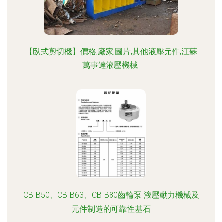
【臥式剪切機】價格,廠家,圖片,其他液壓元件,江蘇
萬事達液壓機械-
CB-B50、CB-B63、CB-B80齒輪泵 液壓動力機械及
元件制造的可靠性基石