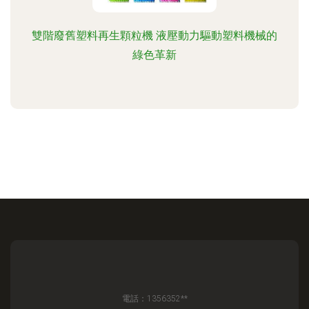
雙階廢舊塑料再生顆粒機 液壓動力驅動塑料機械的
綠色革新
電話：1356352**