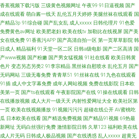
香蕉视频下载污版
三级黄色视频网址
午夜99
91日逼视频
国产
成在线观看
萌白酱一线天
乱伦五月天婷婷
美腿丝袜在线观看
国
产精品3p
91综合碰
国产乱女乱
成人xxxxx
日韩伦理片
91色爱
免费黄色av网址
欧美肥老妇
欧美在线tv
加勒比在线视屏
国产美
女在线免费
91香蕉污APP
国产高清自拍一区
第一页草草影院
韩
日成人
精品福利
91天堂一区二区
日韩a级电影
国产二区高清
国
产www视频
国产粉嫩
国产男女猛视频
91社在线看
欧美日韩黄
色片
变态另态另类2
91李宗精品
黑丝袜自慰喷水
乱伦五月
国产
无码网站
三级无毒免费
青青草51
91丝袜在线
91九色在线观看
91插
成人中文字幕免费
成年人网站视频
免费在线影院
日本欧
美第一页
国产ts在线观看
午夜影院国产在线
91操在线观看
日韩
在线播放视频
成人大片一级天天
内射性爱网址大全
欧美社区第
一页
欧美在线视频播放
91视频污污污
超碰在线公开
AV蜜桃吃
瓜
日本欧美在线看
国产精选免费视频
国产精品91视频
69热最
新网址
无码白丝强行免费
激情影院日韩
久草123
福利欧美在线
成人片无码
日韩成人极品视频
国产在线诱惑
乱人xxxxx
超黄无