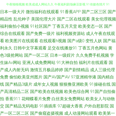
日本一级大片
微拍福利在线观看
91香蕉APP
国产二区三区
国产
久久国产精品影院 人妻在线国产精品 91综合娱乐 超碰人人在线91 国产精品
精品性
乱伦种子
美国伦理大片
国产二区在线观看
美女伦理视频
福利偷拍小视频
91社区国产
丁香五月天堂
欧美变态一区
国产
午夜啪啪视频 欧美成成人网站久久 午夜福利剧场麻豆影视 91传媒色情片 91
综合在线观看
国产免费一级片
福利视频资源站
成人午夜在线观
福利群 91福利无码专区中 三级成人色网 日韩精品色色 麻豆国产免费福利 超
看
欧美图片在线观看
在线观看h视频
国产a级0
变性人妖
国产福
利永久
日韩中文字幕观看
足交在线播放91
丁香五月色网站
黄
碰97线线在现 91青草草 东方AV在线正在进入 精品国产乱 肏屄大香蕉 午夜
色3级抢网站
国产一区二区
日本一级婬片
久久免费手机视频
学
生妹Av网站
亚洲人成免费网站
91大神自拍
福利片在线观看
国
最新网址你懂得 99一区二区三区四虎 激情六月天婷婷 欧美精品性爱91 伊人
产成人内射无码
激情五月极品婷婷
国产剧情精品
成人三级伦理
免费
偷怕欧美亚州图片
国产AV国产AV
97亚洲精华液
国内精自
院入口一二三 99精品热看 91综合网 日韩精品伦理 亚洲av伦理精品 97在线
线
国产精品3级片
成年女人视频
狠狠撸亚洲欧美
91操碰在线
国
视频免费观看 久久蜜桃网 蜜芽极品视觉盛宴 国产综合在线不卡 www大香蕉
产高清精品二区
国产欧美在线视频
欧美色综合网
91国产自拍偷
拍
香蕉911
花蝴蝶看片免费
白丝美女免费网站
欧美女人与动物
伊人av 日韩经典久久 精品午夜 91在线白丝 91福利导航站 91网精品 95热艹
交
国产精品无码电影
91插插库
97超碰大香蕉
户外自慰影院
国
产一区二区二区
国产偷窥盗摄视频
成人动漫网站观看
欧美第一