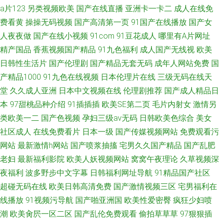
a片123
另类视频欧美
国产在线直播
亚洲卡一卡二
成人在线免
费看黄
操操无码视频
国产高清第一页
91国产在线播放
国产女
人夜夜做
国产在线小视频
91com
91豆花成人
哪里有A片网址
精产国品
香蕉视频国产精品
91九色福利
成人国产无线视
欧美
日韩性生活片
国产伦理剧
国产精品无套无码
成年人网站免费
国
产精品1000
91九色在线视频
日本伦理片在线
三级无码在线天
堂
久久成人亚洲
日本中文视频在线
伦理剧推荐
国产成人精品日
本
97甜桃品种介绍
91插插插
欧美SE第二页
毛片内射女
激情另
类欧美一二
国产色视频
孕妇三级av无码
日韩欧美色综合
美女
社区成人
在线免费看片
日本一级
国产传媒视频网站
免费观看污
网站
最新激情h网站
国产喷浆抽搐
宅男久久国产精品
国产乱肥
老妇
最新福利影院
欧美人妖视频网站
窝窝午夜理论
久草视频深
夜福利
波多野步中文字幕
日韩福利网址导航
91精品国产社区
超碰无码在线
欧美日韩高清免费
国产激情视频三区
宅男福利在
线播放
91视频污导航
国产啪亚洲国
欧美性爱密臀
疯狂少妇喷
潮
欧美肏屄一区二区
国产乱伦免费观看
偷拍草草草
97狠狠插