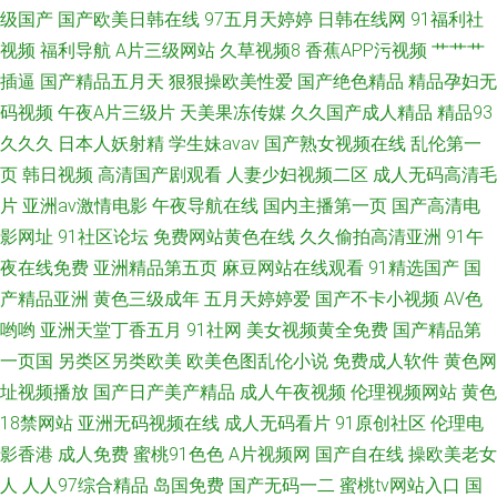
级国产
国产欧美日韩在线
97五月天婷婷
日韩在线网
91福利社
视频
福利导航
A片三级网站
久草视频8
香蕉APP污视频
艹艹艹
插逼
国产精品五月天
狠狠操欧美性爱
国产绝色精品
精品孕妇无
码视频
午夜A片三级片
天美果冻传媒
久久国产成人精品
精品93
久久久
日本人妖射精
学生妹avav
国产熟女视频在线
乱伦第一
页
韩日视频
高清国产剧观看
人妻少妇视频二区
成人无码高清毛
片
亚洲av激情电影
午夜导航在线
国内主播第一页
国产高清电
影网址
91社区论坛
免费网站黄色在线
久久偷拍高清亚洲
91午
夜在线免费
亚洲精品第五页
麻豆网站在线观看
91精选国产
国
产精品亚洲
黄色三级成年
五月天婷婷爱
国产不卡小视频
AV色
哟哟
亚洲天堂丁香五月
91社网
美女视频黄全免费
国产精品第
一页国
另类区另类欧美
欧美色图乱伦小说
免费成人软件
黄色网
址视频播放
国产日产美产精品
成人午夜视频
伦理视频网站
黄色
18禁网站
亚洲无码视频在线
成人无码看片
91原创社区
伦理电
影香港
成人免费
蜜桃91色色
A片视频网
国产自在线
操欧美老女
人
人人97综合精品
岛国免费
国产无码一二
蜜桃tv网站入口
国