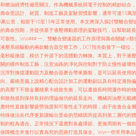
擋和燃油經濟性備受關注。作為機械系統與電子控制的精妙結合
其壽命受設計、材質、制造工藝及駕駛習慣影響，通常可達15萬
5萬公里，相當于10至15年正常使用。本文將深入探討雙離合變
器的壽命預期，并提供基于液壓傳動原理的駕駛技巧，以幫助延
可靠性。\n\n### 一、雙離合變速器的工作原理與壽命關鍵\n類
于液壓系統驅動的兩款離合器交替工作，DCT預先銜接下一檔位，
現毫秒級換擋，模仿了外源下的流體動力轉換。本質上，對于液
相關的構件制造工藝，注意油路的凈化與控制對于防止慢性破壞
的沉滓對換擋運動阻力及離合器磨合帶來撕裂，是可以延長使用
方向。嚴格意義上說精心配合設計加工的運動副以及在特定過熱
轉的高壓下不致金屬積累卡繞致失衡，可以遵循長時間運作時的
理和散熱規則保持良好的理論做功的延長走向。機械與油壓元載
適應特性直接影響疲勞強度和可靠性走下的時限，由于改進合金
的特殊做法在代序更新讓輸出受命的范疇因而提高到第二層代的
量制約較為適合。正常情況下還應對各處環節、更換周期有一個
保障概念并進行以實為究的思路打造其保全。\n\n一些常用車品