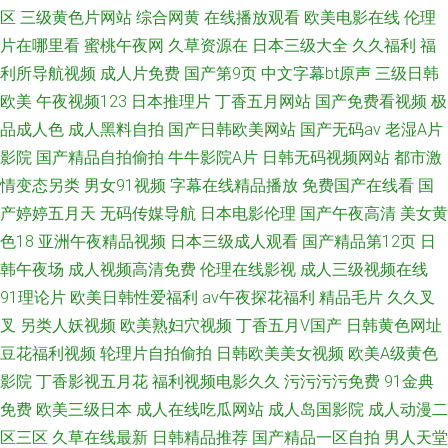
区
三级黄色片网站
综合网黄
在线播放观看
欧美电影在线
伦理
片在哪里看
蜜桃午夜网
久草资源在
日本三级大全
久久福利
福
利所导航视频
成人片免费
国产第9页
中文字幕bt原声
三级日韩
欧美
午夜视频123
日本推理片
丁香五月网站
国产免费看视频
极
品成人色
成人黑料自拍
国产日韩欧美网站
国产无码av
老湿A片
影院
国产精品自拍偷拍
牛牛影院A片
日韩无码视频网站
都市激
情变态另类
男女91视频
字幕在线精品播放
免费国产在线看
国
产婷婷五月天
无码传媒导航
日本电影伦理
国产午夜高清
美女黄
色18
亚洲午夜精品视频
日本三级成人观看
国产精品第12页
日
韩午夜场
成人视频高清免费
伦理在线影视
成人三级视频在线
91理论片
欧美日韩性爱福利
av午夜探花福利
精品毛片
久久叉
叉
另类人妖视频
欧美熟妇穴视频
丁香五月V国产
日韩黄色网址
豆花福利视频
轮理片自拍偷拍
日韩欧美美女视频
欧美A级黄色
影院
丁香影视五月花
福利视频电影久久
污污污污免费
91金典
免费
欧美三级日本
成人在线吃瓜网站
成人岛国影院
成人动漫二
区三区
久草在线最新
日韩精品推荐
国产精品一区自拍
男人天堂