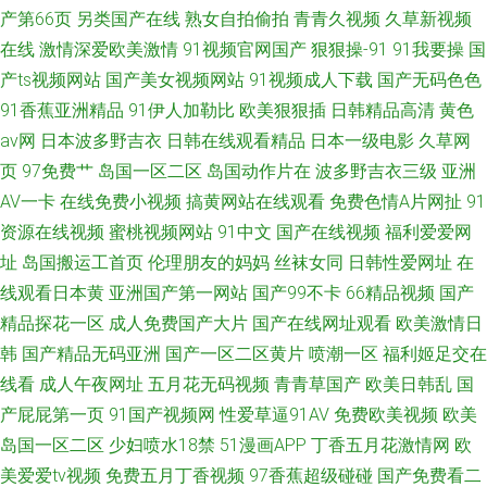
产第66页
另类国产在线
熟女自拍偷拍
青青久视频
久草新视频
在线
激情深爱欧美激情
91视频官网国产
狠狠操-91
91我要操
国
产ts视频网站
国产美女视频网站
91视频成人下载
国产无码色色
91香蕉亚洲精品
91伊人加勒比
欧美狠狠插
日韩精品高清
黄色
av网
日本波多野吉衣
日韩在线观看精品
日本一级电影
久草网
页
97免费艹
岛国一区二区
岛国动作片在
波多野吉衣三级
亚洲
AV一卡
在线免费小视频
搞黄网站在线观看
免费色情A片网扯
91
资源在线视频
蜜桃视频网站
91中文
国产在线视频
福利爱爱网
址
岛国搬运工首页
伦理朋友的妈妈
丝袜女同
日韩性爱网址
在
线观看日本黄
亚洲国产第一网站
国产99不卡
66精品视频
国产
精品探花一区
成人免费国产大片
国产在线网址观看
欧美激情日
韩
国产精品无码亚洲
国产一区二区黄片
喷潮一区
福利姬足交在
线看
成人午夜网址
五月花无码视频
青青草国产
欧美日韩乱
国
产屁屁第一页
91国产视频网
性爱草逼91AV
免费欧美视频
欧美
岛国一区二区
少妇喷水18禁
51漫画APP
丁香五月花激情网
欧
美爱爱tv视频
免费五月丁香视频
97香蕉超级碰碰
国产免费看二